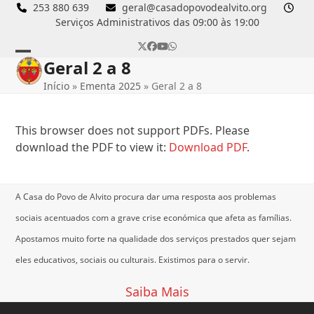
Skip
253 880 639
geral@casadopovodealvito.org
Serviços Administrativos das 09:00 às 19:00
to
content
Twitter
Facebook
YouTube
Whatsapp
Geral 2 a 8
Open
Close
Início
»
Ementa 2025
»
Geral 2 a 8
mobile
mobile
menu
menu
This browser does not support PDFs. Please
download the PDF to view it:
Download PDF
.
A Casa do Povo de Alvito procura dar uma resposta aos problemas
sociais acentuados com a grave crise económica que afeta as famílias.
Apostamos muito forte na qualidade dos serviços prestados quer sejam
eles educativos, sociais ou culturais.
Existimos para o servir.
Saiba Mais