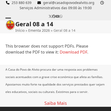
Skip
253 880 639
geral@casadopovodealvito.org
Serviços Administrativos das 09:00 às 19:00
to
content
Twitter
Facebook
YouTube
Whatsapp
Geral 08 a 14
Open
Close
Início
»
Ementa 2026
»
Geral 08 a 14
mobile
mobile
menu
menu
This browser does not support PDFs. Please
download the PDF to view it:
Download PDF
.
A Casa do Povo de Alvito procura dar uma resposta aos problemas
sociais acentuados com a grave crise económica que afeta as famílias.
Apostamos muito forte na qualidade dos serviços prestados quer sejam
eles educativos, sociais ou culturais.
Existimos para o servir.
Saiba Mais