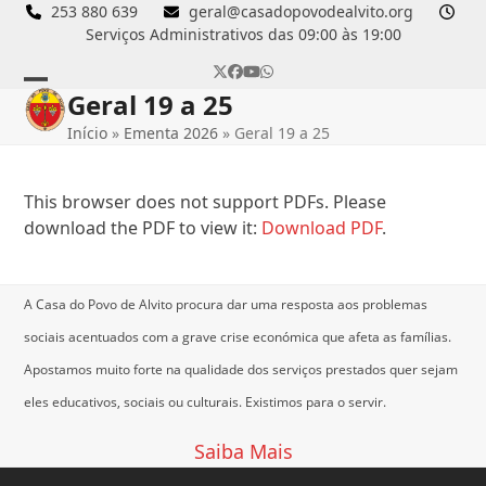
Skip
253 880 639
geral@casadopovodealvito.org
Serviços Administrativos das 09:00 às 19:00
to
content
Twitter
Facebook
YouTube
Whatsapp
Geral 19 a 25
Open
Close
Início
»
Ementa 2026
»
Geral 19 a 25
mobile
mobile
menu
menu
This browser does not support PDFs. Please
download the PDF to view it:
Download PDF
.
A Casa do Povo de Alvito procura dar uma resposta aos problemas
sociais acentuados com a grave crise económica que afeta as famílias.
Apostamos muito forte na qualidade dos serviços prestados quer sejam
eles educativos, sociais ou culturais.
Existimos para o servir.
Saiba Mais