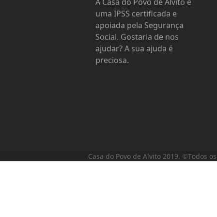
A Casa do Povo de Alvito é
uma IPSS certificada e
apoiada pela Segurança
Social. Gostaria de nos
ajudar? A sua ajuda é
preciosa.
Casa do Povo de Alvito 2019. ©Todos os 