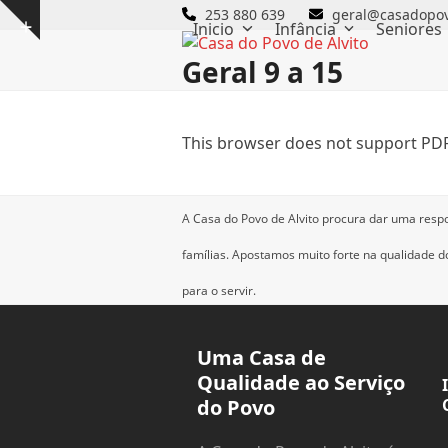
Skip
253 880 639
geral@casadopov
Inicio
Infância
Seniores
Show
to
notice
content
Geral 9 a 15
This browser does not support PDF
A Casa do Povo de Alvito procura dar uma resp
famílias.
Apostamos muito forte na qualidade dos
para o servir.
Uma Casa de
Qualidade ao Serviço
do Povo