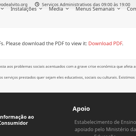
odealvito.org
Serviços Administrativos das 09:00 às 19:00
Instalações
Media
Menus Semanais
Com
s. Please download the PDF to view it:
Download PDF
.
osta aos problemas sociais acentuados com a grave crise económica que afeta a
 serviços prestados quer sejam eles educativos, sociais ou culturais.
Existimos
Apoio
Informação ao
Estabelecimento de Ensin
Consumidor
apoiado pelo Ministério da