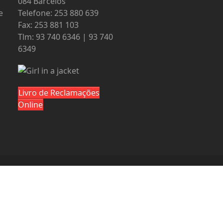
084 Barcelos
e
Telefone: 253 880 639
Fax: 253 881 103
Tlm: 93 740 6346 | 93 740
6349
Livro de Reclamações
Online