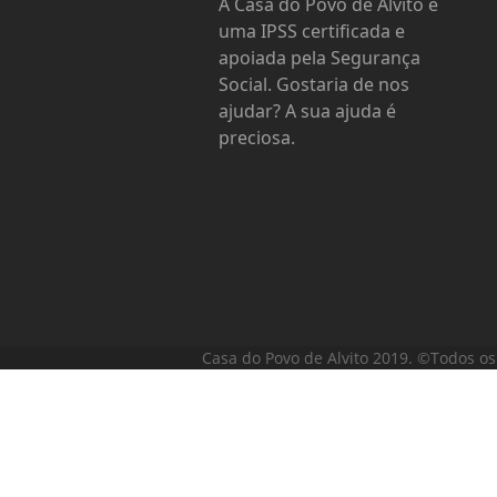
A Casa do Povo de Alvito é
uma IPSS certificada e
apoiada pela Segurança
Social. Gostaria de nos
ajudar? A sua ajuda é
preciosa.
Casa do Povo de Alvito 2019. ©Todos os 