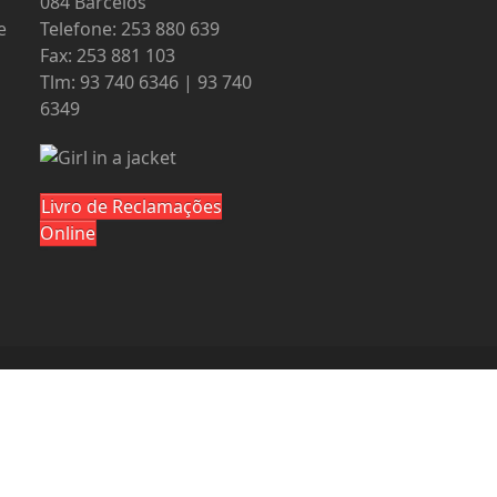
084 Barcelos
e
Telefone: 253 880 639
Fax: 253 881 103
Tlm: 93 740 6346 | 93 740
6349
Livro de Reclamações
Online