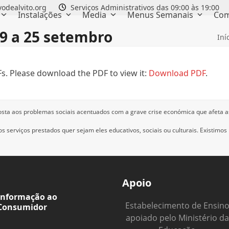
odealvito.org
Serviços Administrativos das 09:00 às 19:00
Instalações
Media
Menus Semanais
Com
19 a 25 setembro
Iní
s. Please download the PDF to view it:
Download PDF
.
osta aos problemas sociais acentuados com a grave crise económica que afeta a
 serviços prestados quer sejam eles educativos, sociais ou culturais.
Existimos
Apoio
Informação ao
Estabelecimento de Ensin
Consumidor
apoiado pelo Ministério da