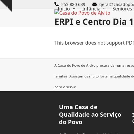
Skip
253 880 639
geral@casadopov
Inicio
Infância
Seniores
Show
to
notice
content
ERPI e Centro Dia 
This browser does not support PDF
A Casa do Povo de Alvito procura dar uma resp
famílias.
Apostamos muito forte na qualidade dos
para o servir.
Uma Casa de
Qualidade ao Serviço
do Povo