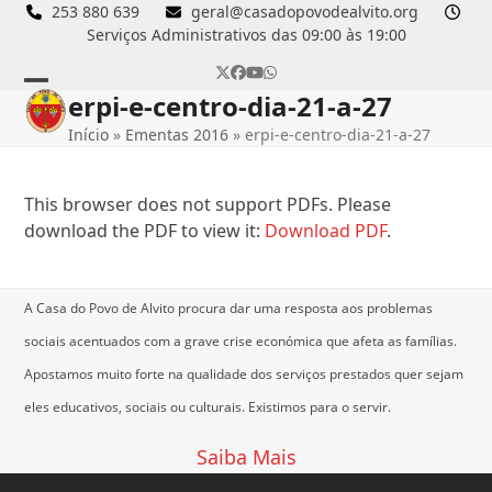
Skip
253 880 639
geral@casadopovodealvito.org
Serviços Administrativos das 09:00 às 19:00
to
content
Twitter
Facebook
YouTube
Whatsapp
erpi-e-centro-dia-21-a-27
Open
Close
Início
»
Ementas 2016
»
erpi-e-centro-dia-21-a-27
mobile
mobile
menu
menu
This browser does not support PDFs. Please
download the PDF to view it:
Download PDF
.
A Casa do Povo de Alvito procura dar uma resposta aos problemas
sociais acentuados com a grave crise económica que afeta as famílias.
Apostamos muito forte na qualidade dos serviços prestados quer sejam
eles educativos, sociais ou culturais.
Existimos para o servir.
Saiba Mais