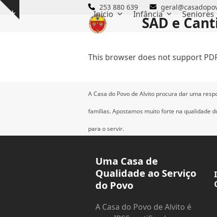
Skip
253 880 639
geral@casadopov
Inicio
Infância
Seniores
Show
to
SAD e Canti
notice
content
This browser does not support PDF
A Casa do Povo de Alvito procura dar uma resp
famílias.
Apostamos muito forte na qualidade dos
para o servir.
Uma Casa de
Qualidade ao Serviço
do Povo
A Casa do Povo de Alvito é