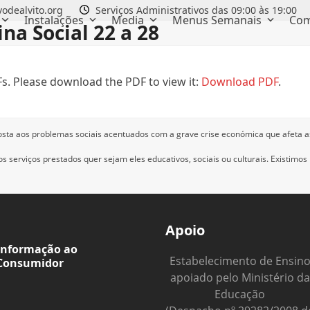
odealvito.org
Serviços Administrativos das 09:00 às 19:00
Instalações
Media
Menus Semanais
Com
na Social 22 a 28
s. Please download the PDF to view it:
Download PDF
.
osta aos problemas sociais acentuados com a grave crise económica que afeta a
 serviços prestados quer sejam eles educativos, sociais ou culturais.
Existimos
Apoio
Informação ao
Estabelecimento de Ensin
Consumidor
apoiado pelo Ministério da
Educação