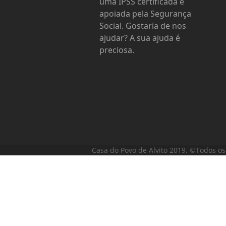
uma IPSS certificada e
apoiada pela Segurança
Social. Gostaria de nos
ajudar? A sua ajuda é
preciosa.
Casa do Povo de Alvito 2019. ©Todos os 