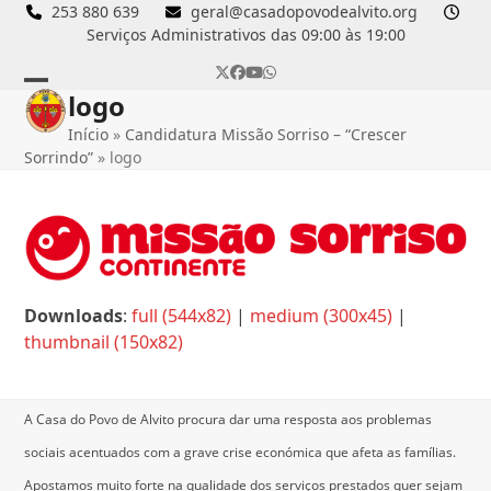
Skip
253 880 639
geral@casadopovodealvito.org
Serviços Administrativos das 09:00 às 19:00
to
content
Twitter
Facebook
YouTube
Whatsapp
logo
Open
Close
Início
»
Candidatura Missão Sorriso – “Crescer
mobile
mobile
Sorrindo”
»
logo
menu
menu
Downloads
:
full (544x82)
|
medium (300x45)
|
thumbnail (150x82)
A Casa do Povo de Alvito procura dar uma resposta aos problemas
sociais acentuados com a grave crise económica que afeta as famílias.
Apostamos muito forte na qualidade dos serviços prestados quer sejam