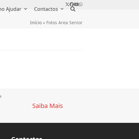
Twitter
Facebook
YouTube
Whatsapp
o Ajudar
Contactos
Início
»
Fotos Area Senior
s
Saiba Mais