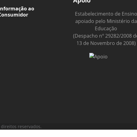
Apoio
Informação ao
Estabelecimento de Ensin
Consumidor
apoiado pelo Ministério da
Educação
(Despacho nº 29282/2008 d
13 de Novembro de 2008)
direitos reservados.