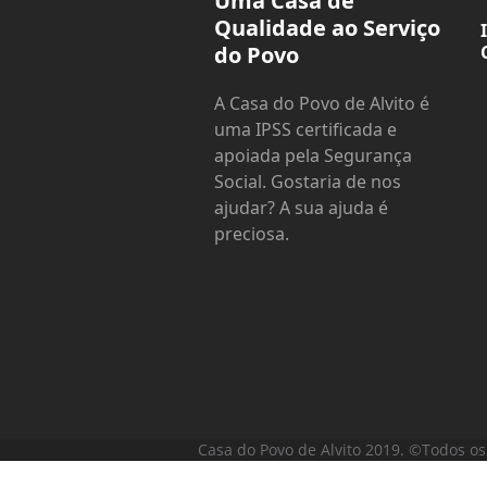
Uma Casa de
Qualidade ao Serviço
do Povo
A Casa do Povo de Alvito é
uma IPSS certificada e
apoiada pela Segurança
Social. Gostaria de nos
ajudar? A sua ajuda é
preciosa.
Casa do Povo de Alvito 2019. ©Todos os 