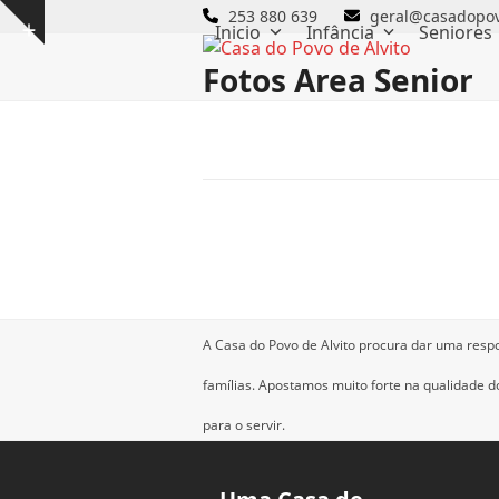
Skip
253 880 639
geral@casadopov
Inicio
Infância
Seniores
Show
to
notice
content
Fotos Area Senior
A Casa do Povo de Alvito procura dar uma resp
famílias.
Apostamos muito forte na qualidade dos
para o servir.