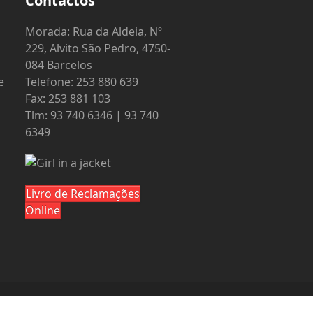
Contactos
o
Morada: Rua da Aldeia, Nº
229, Alvito São Pedro, 4750-
084 Barcelos
e
Telefone: 253 880 639
Fax: 253 881 103
Tlm: 93 740 6346 | 93 740
6349
Livro de Reclamações
Online