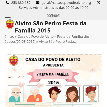
Skip
253 880 639
geral@casadopovodealvito.org
Serviços Administrativos das 09:00 às 19:00
to
content
Twitter
Facebook
YouTube
Whatsapp
Alvito São Pedro Festa da
Open
Close
Familia 2015
mobile
mobile
Início
»
Casa do Povo de Alvito – Festa da Família dos
menu
menu
Idosos(02-08-2015)
»
Alvito São Pedro Festa…