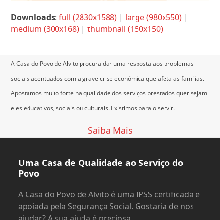
Downloads
:
full (2830x1588)
|
large (980x550)
|
medium (300x168)
|
thumbnail (150x150)
A Casa do Povo de Alvito procura dar uma resposta aos problemas
sociais acentuados com a grave crise económica que afeta as famílias.
Apostamos muito forte na qualidade dos serviços prestados quer sejam
eles educativos, sociais ou culturais.
Existimos para o servir.
Saiba Mais
Uma Casa de Qualidade ao Serviço do
Povo
A Casa do Povo de Alvito é uma IPSS certificada e
apoiada pela Segurança Social. Gostaria de nos
ajudar? A sua ajuda é preciosa.