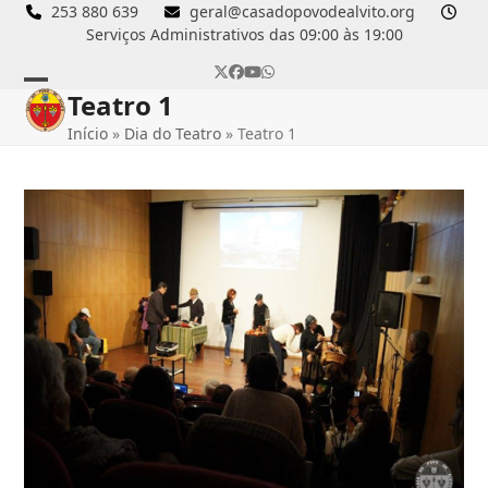
Skip
253 880 639
geral@casadopovodealvito.org
Serviços Administrativos das 09:00 às 19:00
to
content
Twitter
Facebook
YouTube
Whatsapp
Teatro 1
Open
Close
Início
»
Dia do Teatro
»
Teatro 1
mobile
mobile
menu
menu