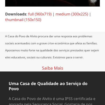
Downloads
:
full (960x719)
|
medium (300x225)
|
thumbnail (150x150)
A Casa do Povo de Alvito procura dar uma resposta aos problemas
sociais acentuados com a grave crise económica que afeta as famílias.
Apostamos muito forte na qualidade dos serviços prestados quer sejam
eles educativos, sociais ou culturais.
Existimos para o servir.
Saiba Mais
Uma Casa de Qualidade ao Serviço do
Povo
A Casa do Povo de Alvito é uma IPSS certificada e
apoiada pela Segurança Social. Gostaria de nos