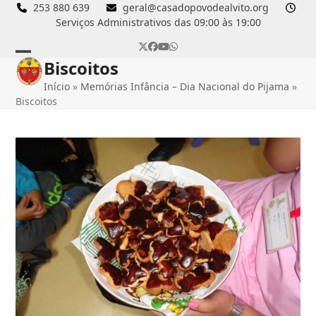
Skip
253 880 639
geral@casadopovodealvito.org
Serviços Administrativos das 09:00 às 19:00
to
content
Twitter
Facebook
YouTube
Whatsapp
Biscoitos
Open
Close
Início
»
Memórias Infância – Dia Nacional do Pijama
»
mobile
mobile
Biscoitos
menu
menu