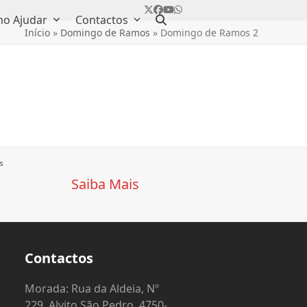
Twitter
Facebook
YouTube
Whatsapp
o Ajudar
Contactos
Início
»
Domingo de Ramos
»
Domingo de Ramos 2
s
Saiba Mais
Contactos
o
Morada: Rua da Aldeia, Nº
229, Alvito São Pedro, 4750-