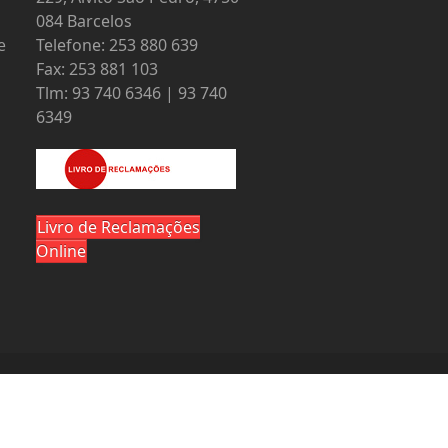
084 Barcelos
e
Telefone: 253 880 639
Fax: 253 881 103
Tlm: 93 740 6346 | 93 740
6349
Livro de Reclamações
Online