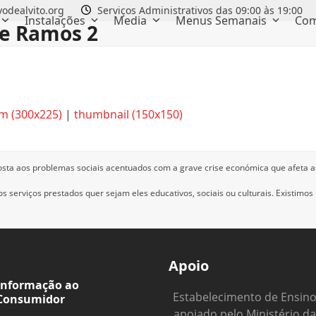
odealvito.org
Serviços Administrativos das 09:00 às 19:00
Instalações
Media
Menus Semanais
Com
e Ramos 2
m (300x225)
|
thumbnail (150x150)
osta aos problemas sociais acentuados com a grave crise económica que afeta a
 serviços prestados quer sejam eles educativos, sociais ou culturais.
Existimos
Apoio
Informação ao
Estabelecimento de Ensin
Consumidor
apoiado pelo Ministério da