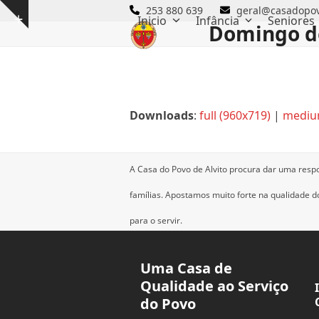
Skip
253 880 639
geral@casadopov
Inicio
Infância
Seniores
Show
to
Domingo d
notice
content
Downloads
:
full (960x719)
|
mediu
A Casa do Povo de Alvito procura dar uma resp
famílias.
Apostamos muito forte na qualidade dos
para o servir.
Uma Casa de
Qualidade ao Serviço
do Povo