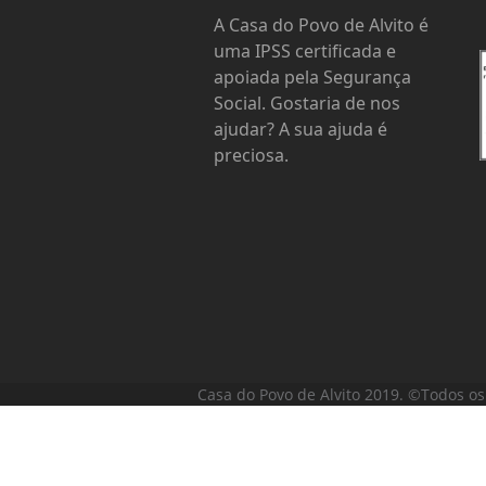
A Casa do Povo de Alvito é
uma IPSS certificada e
apoiada pela Segurança
Social. Gostaria de nos
ajudar? A sua ajuda é
preciosa.
Casa do Povo de Alvito 2019. ©Todos os 