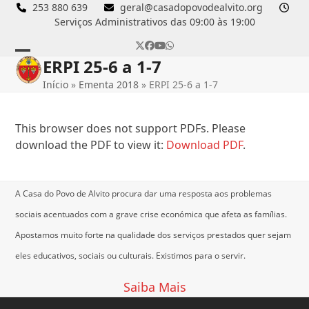
Skip
253 880 639
geral@casadopovodealvito.org
Serviços Administrativos das 09:00 às 19:00
to
content
Twitter
Facebook
YouTube
Whatsapp
ERPI 25-6 a 1-7
Open
Close
Início
»
Ementa 2018
»
ERPI 25-6 a 1-7
mobile
mobile
menu
menu
This browser does not support PDFs. Please
download the PDF to view it:
Download PDF
.
A Casa do Povo de Alvito procura dar uma resposta aos problemas
sociais acentuados com a grave crise económica que afeta as famílias.
Apostamos muito forte na qualidade dos serviços prestados quer sejam
eles educativos, sociais ou culturais.
Existimos para o servir.
Saiba Mais