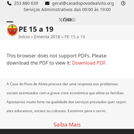
Skip
253 880 639
geral@casadopovodealvito.org
Serviços Administrativos das 09:00 às 19:00
to
content
Twitter
Facebook
YouTube
Whatsapp
PE 15 a 19
Open
Close
Início
»
Ementa 2018
»
PE 15 a 19
mobile
mobile
menu
menu
This browser does not support PDFs. Please
download the PDF to view it:
Download PDF
.
A Casa do Povo de Alvito procura dar uma resposta aos problemas
sociais acentuados com a grave crise económica que afeta as famílias.
Apostamos muito forte na qualidade dos serviços prestados quer sejam
eles educativos, sociais ou culturais.
Existimos para o servir.
Saiba Mais