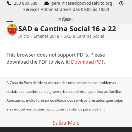
Skip
253 880 639
geral@casadopovodealvito.org
Serviços Administrativos das 09:00 às 19:00
to
content
Twitter
Facebook
YouTube
Whatsapp
SAD e Cantina Social 16 a 22
Open
Close
Início
»
Ementa 2018
»
SAD e Cantina Social…
mobile
mobile
menu
menu
This browser does not support PDFs. Please
download the PDF to view it:
Download PDF
.
A Casa do Povo de Alvito procura dar uma resposta aos problemas
sociais acentuados com a grave crise económica que afeta as famílias.
Apostamos muito forte na qualidade dos serviços prestados quer sejam
eles educativos, sociais ou culturais.
Existimos para o servir.
Saiba Mais