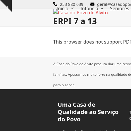
Skip
253 880 639
geral@casadopov
Inicio
Infância
Seniores
Show
to
notice
content
ERPI 7 a 13
This browser does not support PDF
A Casa do Povo de Alvito procura dar uma resp
famílias.
Apostamos muito forte na qualidade dos
para o servir.
Uma Casa de
Qualidade ao Serviço
do Povo