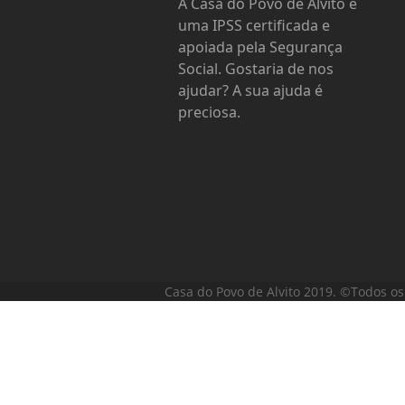
A Casa do Povo de Alvito é
uma IPSS certificada e
apoiada pela Segurança
Social. Gostaria de nos
ajudar? A sua ajuda é
preciosa.
Casa do Povo de Alvito 2019. ©Todos os 