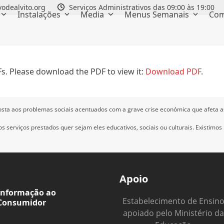
odealvito.org
Serviços Administrativos das 09:00 às 19:00
Instalações
Media
Menus Semanais
Com
s. Please download the PDF to view it:
Download PDF
.
osta aos problemas sociais acentuados com a grave crise económica que afeta a
 serviços prestados quer sejam eles educativos, sociais ou culturais.
Existimos
Apoio
Informação ao
Estabelecimento de Ensin
Consumidor
apoiado pelo Ministério da