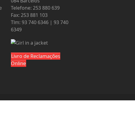
084 Barcelos
e
Telefone: 253 880 639
Fax: 253 881 103
Tlm: 93 740 6346 | 93 740
6349
Livro de Reclamações
Online