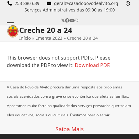
Skip
253 880 639
geral@casadopovodealvito.org
Serviços Administrativos das 09:00 às 19:00
to
content
Twitter
Facebook
YouTube
Whatsapp
Creche 20 a 24
Open
Close
Início
»
Ementa 2023
»
Creche 20 a 24
mobile
mobile
menu
menu
This browser does not support PDFs. Please
download the PDF to view it:
Download PDF
.
A Casa do Povo de Alvito procura dar uma resposta aos problemas
sociais acentuados com a grave crise económica que afeta as famílias.
Apostamos muito forte na qualidade dos serviços prestados quer sejam
eles educativos, sociais ou culturais.
Existimos para o servir.
Saiba Mais