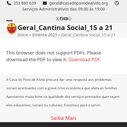
Skip
253 880 639
geral@casadopovodealvito.org
Serviços Administrativos das 09:00 às 19:00
to
content
Twitter
Facebook
YouTube
Whatsapp
Geral_Cantina Social_15 a 21
Open
Close
Início
»
Ementa 2023
»
Geral_Cantina Social_15 a 21
mobile
mobile
menu
menu
This browser does not support PDFs. Please
download the PDF to view it:
Download PDF
.
A Casa do Povo de Alvito procura dar uma resposta aos problemas
sociais acentuados com a grave crise económica que afeta as famílias.
Apostamos muito forte na qualidade dos serviços prestados quer sejam
eles educativos, sociais ou culturais.
Existimos para o servir.
Saiba Mais