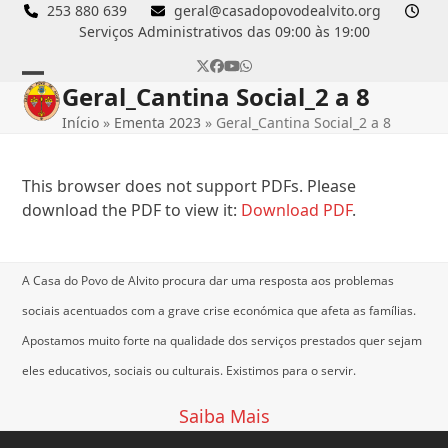
Skip
253 880 639
geral@casadopovodealvito.org
Serviços Administrativos das 09:00 às 19:00
to
content
Twitter
Facebook
YouTube
Whatsapp
Geral_Cantina Social_2 a 8
Open
Close
Início
»
Ementa 2023
»
Geral_Cantina Social_2 a 8
mobile
mobile
menu
menu
This browser does not support PDFs. Please
download the PDF to view it:
Download PDF
.
A Casa do Povo de Alvito procura dar uma resposta aos problemas
sociais acentuados com a grave crise económica que afeta as famílias.
Apostamos muito forte na qualidade dos serviços prestados quer sejam
eles educativos, sociais ou culturais.
Existimos para o servir.
Saiba Mais