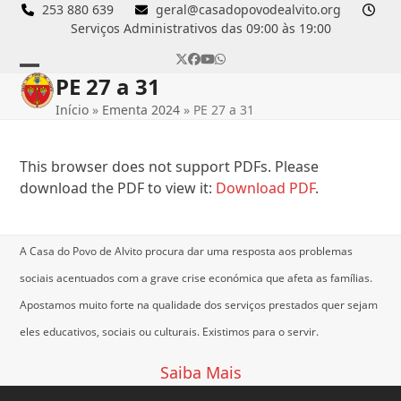
Skip
253 880 639
geral@casadopovodealvito.org
Serviços Administrativos das 09:00 às 19:00
to
content
Twitter
Facebook
YouTube
Whatsapp
PE 27 a 31
Open
Close
Início
»
Ementa 2024
»
PE 27 a 31
mobile
mobile
menu
menu
This browser does not support PDFs. Please
download the PDF to view it:
Download PDF
.
A Casa do Povo de Alvito procura dar uma resposta aos problemas
sociais acentuados com a grave crise económica que afeta as famílias.
Apostamos muito forte na qualidade dos serviços prestados quer sejam
eles educativos, sociais ou culturais.
Existimos para o servir.
Saiba Mais