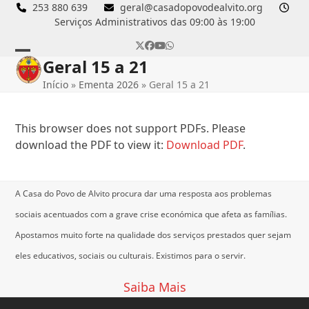
Skip
253 880 639
geral@casadopovodealvito.org
Serviços Administrativos das 09:00 às 19:00
to
content
Twitter
Facebook
YouTube
Whatsapp
Geral 15 a 21
Open
Close
Início
»
Ementa 2026
»
Geral 15 a 21
mobile
mobile
menu
menu
This browser does not support PDFs. Please
download the PDF to view it:
Download PDF
.
A Casa do Povo de Alvito procura dar uma resposta aos problemas
sociais acentuados com a grave crise económica que afeta as famílias.
Apostamos muito forte na qualidade dos serviços prestados quer sejam
eles educativos, sociais ou culturais.
Existimos para o servir.
Saiba Mais