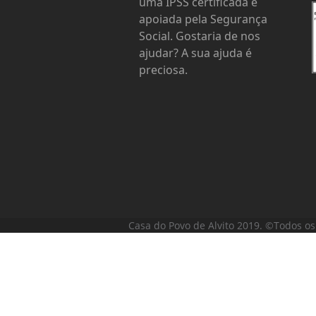
uma IPSS certificada e
apoiada pela Segurança
Social. Gostaria de nos
ajudar? A sua ajuda é
preciosa.
Casa do Povo de Alvito 2019. ©Todos os 