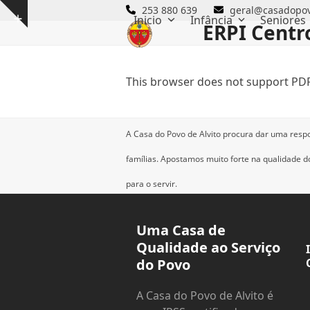
Skip
253 880 639
geral@casadopov
Inicio
Infância
Seniores
Show
to
ERPI Centr
notice
content
This browser does not support PDF
A Casa do Povo de Alvito procura dar uma resp
famílias.
Apostamos muito forte na qualidade dos
para o servir.
Uma Casa de
Qualidade ao Serviço
do Povo
A Casa do Povo de Alvito é