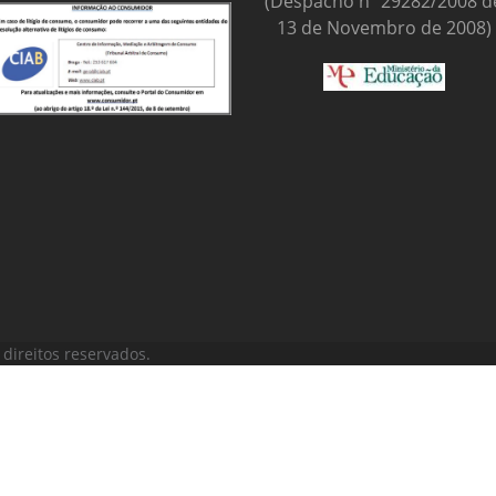
(Despacho nº 29282/2008 d
13 de Novembro de 2008)
direitos reservados.