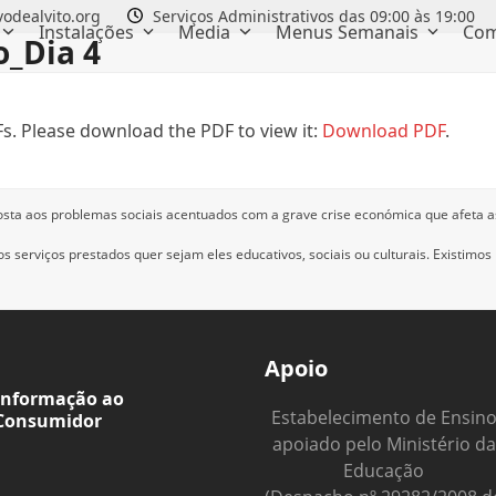
odealvito.org
Serviços Administrativos das 09:00 às 19:00
Instalações
Media
Menus Semanais
Com
o_Dia 4
s. Please download the PDF to view it:
Download PDF
.
osta aos problemas sociais acentuados com a grave crise económica que afeta a
 serviços prestados quer sejam eles educativos, sociais ou culturais.
Existimos
Apoio
Informação ao
Estabelecimento de Ensin
Consumidor
apoiado pelo Ministério da
Educação