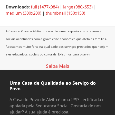
Downloads
:
full (1477x984)
|
large (980x653)
|
medium (300x200)
|
thumbnail (150x150)
A Casa do Povo de Alvito procura dar uma resposta aos problemas
sociais acentuados com a grave crise económica que afeta as famílias.
Apostamos muito forte na qualidade dos serviços prestados quer sejam
eles educativos, sociais ou culturais.
Existimos para o servir.
Saiba Mais
Uma Casa de Qualidade ao Serviço do
Povo
A Casa do Povo de Alvito é uma IPSS certificada e
apoiada pela Segurança Social. Gostaria de nos
ajudar? A sua ajuda é preciosa.