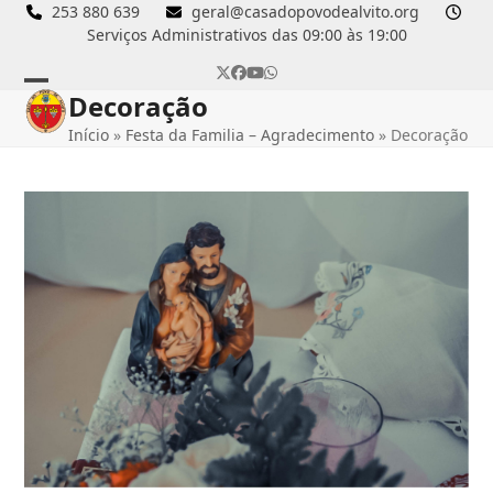
Skip
253 880 639
geral@casadopovodealvito.org
Serviços Administrativos das 09:00 às 19:00
to
content
Twitter
Facebook
YouTube
Whatsapp
Decoração
Open
Close
Início
»
Festa da Familia – Agradecimento
»
Decoração
mobile
mobile
menu
menu