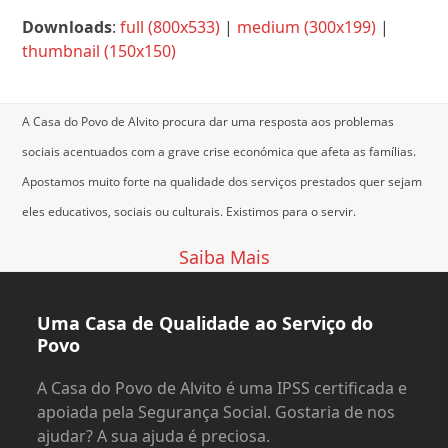
Downloads
:
full (800x533)
|
medium (300x199)
|
thumbnail (150x150)
A Casa do Povo de Alvito procura dar uma resposta aos problemas
sociais acentuados com a grave crise económica que afeta as famílias.
Apostamos muito forte na qualidade dos serviços prestados quer sejam
eles educativos, sociais ou culturais.
Existimos para o servir.
Saiba Mais
Uma Casa de Qualidade ao Serviço do
Povo
A Casa do Povo de Alvito é uma IPSS certificada e
apoiada pela Segurança Social. Gostaria de nos
ajudar? A sua ajuda é preciosa.