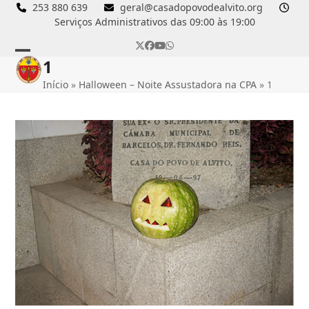
Skip
253 880 639
geral@casadopovodealvito.org
Serviços Administrativos das 09:00 às 19:00
to
content
Twitter
Facebook
YouTube
Whatsapp
1
Open
Close
Início
»
Halloween – Noite Assustadora na CPA
»
1
mobile
mobile
menu
menu