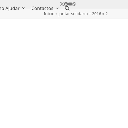
Twitter
Facebook
YouTube
Whatsapp
o Ajudar
Contactos
Início
»
jantar solidario – 2016
»
2