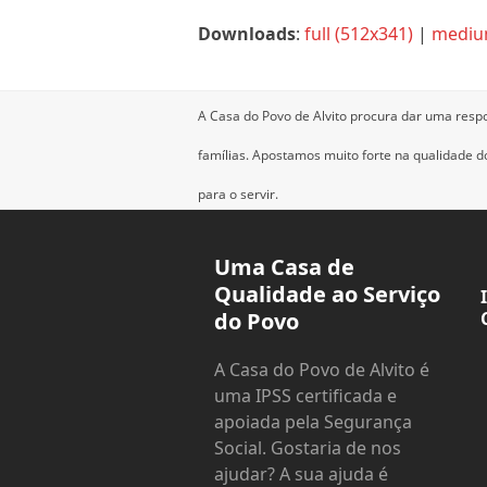
Downloads
:
full (512x341)
|
mediu
A Casa do Povo de Alvito procura dar uma resp
famílias.
Apostamos muito forte na qualidade dos
para o servir.
Uma Casa de
Qualidade ao Serviço
do Povo
A Casa do Povo de Alvito é
uma IPSS certificada e
apoiada pela Segurança
Social. Gostaria de nos
ajudar? A sua ajuda é