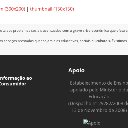
m (300x200)
|
thumbnail (150x150)
osta aos problemas sociais acentuados com a grave crise económica que afeta a
 serviços prestados quer sejam eles educativos, sociais ou culturais.
Existimos
Apoio
Informação ao
Estabelecimento de Ensin
Consumidor
apoiado pelo Ministério da
Educação
(Despacho nº 29282/2008 d
13 de Novembro de 2008)