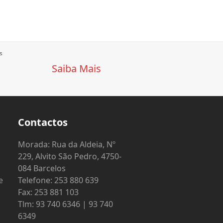
s
Saiba Mais
Contactos
o
Morada: Rua da Aldeia, Nº
229, Alvito São Pedro, 4750-
084 Barcelos
e
Telefone: 253 880 639
Fax: 253 881 103
Tlm: 93 740 6346 | 93 740
6349