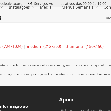
odealvito.org
Serviços Administrativos das 09:00 às 19:00
Instalações
Media
Menus Semanais
Com
3
Iníc
e (724x1024)
|
medium (212x300)
|
thumbnail (150x150)
osta aos problemas sociais acentuados com a grave crise económica que afeta a
 serviços prestados quer sejam eles educativos, sociais ou culturais.
Existimos
Apoio
Informação ao
Estabelecimento de Ensin