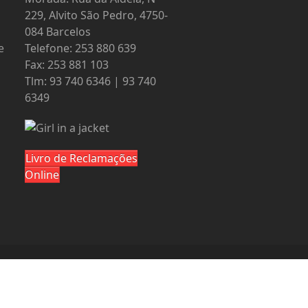
229, Alvito São Pedro, 4750-
084 Barcelos
e
Telefone: 253 880 639
Fax: 253 881 103
Tlm: 93 740 6346 | 93 740
6349
Livro de Reclamações
Online