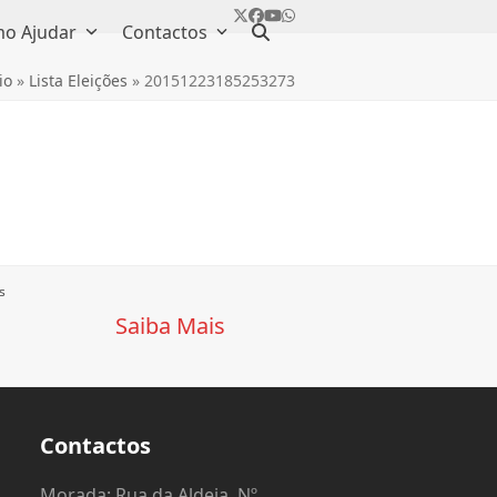
Twitter
Facebook
YouTube
Whatsapp
o Ajudar
Contactos
io
»
Lista Eleições
»
20151223185253273
s
Saiba Mais
Contactos
o
Morada: Rua da Aldeia, Nº