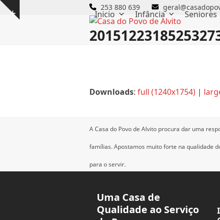
Skip
253 880 639
geral@casadopov
Inicio
Infância
Seniores
Show
to
notice
content
2015122318525327
Downloads
:
full (1240x1754)
|
larg
A Casa do Povo de Alvito procura dar uma resp
famílias.
Apostamos muito forte na qualidade dos
para o servir.
Uma Casa de
Qualidade ao Serviço