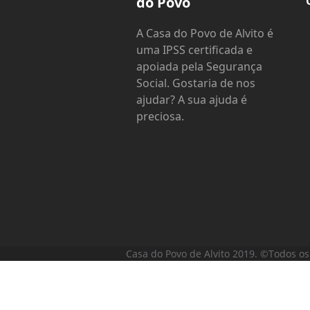
do Povo
A Casa do Povo de Alvito é
uma IPSS certificada e
apoiada pela Segurança
Social. Gostaria de nos
ajudar? A sua ajuda é
preciosa.
Casa do Povo de Alvito 2019. ©Todos os 