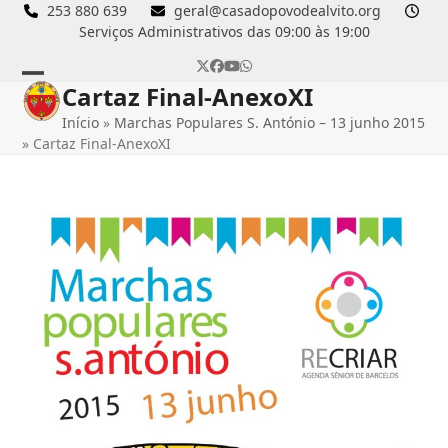
Skip
253 880 639
geral@casadopovodealvito.org
Serviços Administrativos das 09:00 às 19:00
to
content
Twitter
Facebook
YouTube
Whatsapp
Cartaz Final-AnexoXI
Open
Close
Início
»
Marchas Populares S. António – 13 junho 2015
mobile
mobile
»
Cartaz Final-AnexoXI
menu
menu