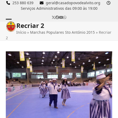
Skip
253 880 639
geral@casadopovodealvito.org
Serviços Administrativos das 09:00 às 19:00
to
content
Twitter
Facebook
YouTube
Whatsapp
Recriar 2
Open
Close
Início
»
Marchas Populares Sto António 2015
»
Recriar
mobile
mobile
2
menu
menu