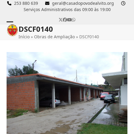
Skip
253 880 639
geral@casadopovodealvito.org
Serviços Administrativos das 09:00 às 19:00
to
content
Twitter
Facebook
YouTube
Whatsapp
DSCF0140
Open
Close
Início
»
Obras de Ampliação
»
DSCF0140
mobile
mobile
menu
menu