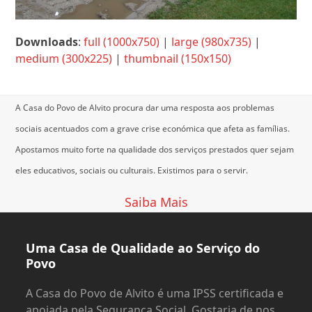
Downloads
:
full (1000x750)
|
large (980x735)
|
medium (300x225)
|
thumbnail (150x150)
A Casa do Povo de Alvito procura dar uma resposta aos problemas
sociais acentuados com a grave crise económica que afeta as famílias.
Apostamos muito forte na qualidade dos serviços prestados quer sejam
eles educativos, sociais ou culturais.
Existimos para o servir.
Saiba Mais
Uma Casa de Qualidade ao Serviço do
Povo
A Casa do Povo de Alvito é uma IPSS certificada e
apoiada pela Segurança Social. Gostaria de nos