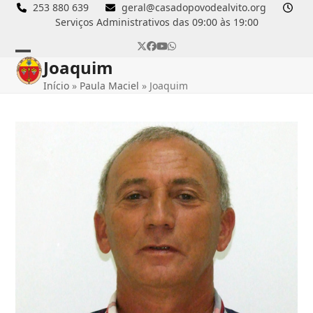
Skip
253 880 639
geral@casadopovodealvito.org
Serviços Administrativos das 09:00 às 19:00
to
content
Twitter
Facebook
YouTube
Whatsapp
Joaquim
Open
Close
Início
»
Paula Maciel
»
Joaquim
mobile
mobile
menu
menu