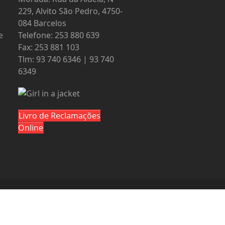
229, Alvito São Pedro, 4750-
084 Barcelos
e
Telefone: 253 880 639
Fax: 253 881 103
Tlm: 93 740 6346 | 93 740
6349
Livro de Reclamações
Online