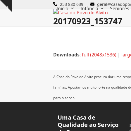
Skip
253 880 639
geral@casadopov
Inicio
Infância
Seniores
Show
to
notice
content
20170923_153747
Downloads
:
full (2048x1536)
|
larg
A Casa do Povo de Alvito procura dar uma resp
famílias.
Apostamos muito forte na qualidade dos
para o servir.
Uma Casa de
Qualidade ao Serviço