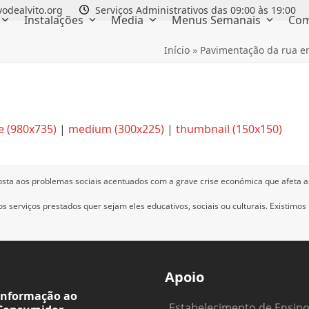
odealvito.org
Serviços Administrativos das 09:00 às 19:00
Instalações
Media
Menus Semanais
Com
Início
»
Pavimentação da rua en
e (980x735)
|
medium (300x225)
|
thumbnail (150x150)
osta aos problemas sociais acentuados com a grave crise económica que afeta a
 serviços prestados quer sejam eles educativos, sociais ou culturais.
Existimos
Apoio
Informação ao
Estabelecimento de Ensin