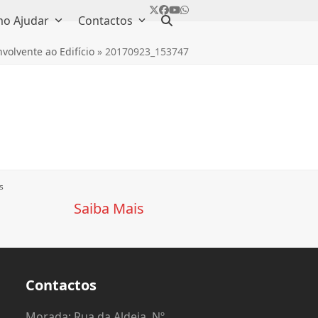
Twitter
Facebook
YouTube
Whatsapp
o Ajudar
Contactos
volvente ao Edifício
»
20170923_153747
s
Saiba Mais
Contactos
o
Morada: Rua da Aldeia, Nº