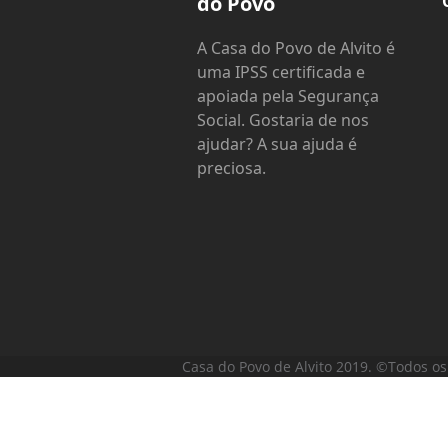
do Povo
A Casa do Povo de Alvito é
uma IPSS certificada e
apoiada pela Segurança
Social. Gostaria de nos
ajudar? A sua ajuda é
preciosa.
Casa do Povo de Alvito 2019. ©Todos os 