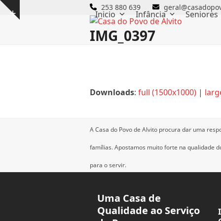
Skip
253 880 639
geral@casadopov
Inicio
Infância
Seniores
Show
to
notice
content
IMG_0397
Downloads
:
full (1500x1000)
|
larg
A Casa do Povo de Alvito procura dar uma resp
famílias.
Apostamos muito forte na qualidade dos
para o servir.
Uma Casa de
Qualidade ao Serviço