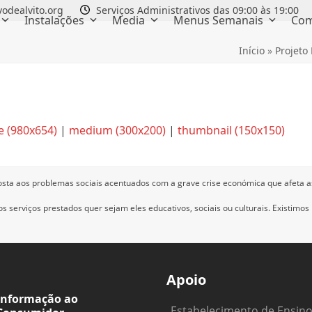
odealvito.org
Serviços Administrativos das 09:00 às 19:00
Instalações
Media
Menus Semanais
Com
Início
»
Projeto
e (980x654)
|
medium (300x200)
|
thumbnail (150x150)
osta aos problemas sociais acentuados com a grave crise económica que afeta a
 serviços prestados quer sejam eles educativos, sociais ou culturais.
Existimos
Apoio
Informação ao
Estabelecimento de Ensin