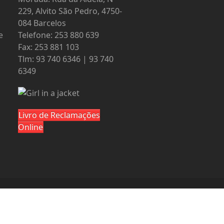
229, Alvito São Pedro, 4750-
084 Barcelos
e
Telefone: 253 880 639
Fax: 253 881 103
Tlm: 93 740 6346 | 93 740
6349
Livro de Reclamações
Online