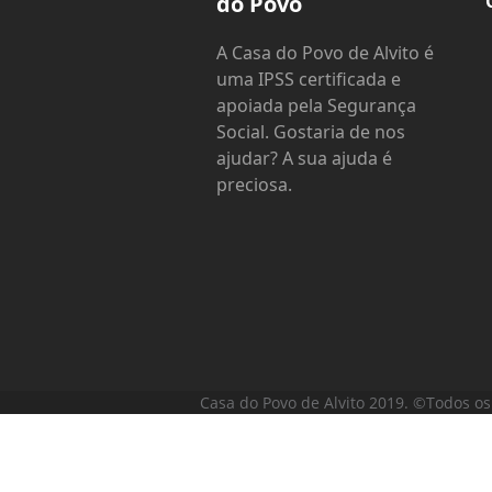
do Povo
A Casa do Povo de Alvito é
uma IPSS certificada e
apoiada pela Segurança
Social. Gostaria de nos
ajudar? A sua ajuda é
preciosa.
Casa do Povo de Alvito 2019. ©Todos os 