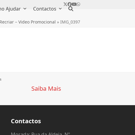
Twitter
Facebook
YouTube
Whatsapp
o Ajudar
Contactos
 Recriar – Video Promocional
»
IMG_0397
s
Saiba Mais
Contactos
o
Morada: Rua da Aldeia, Nº