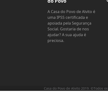
do Povo
A Casa do Povo de Alvito é
uma IPSS certificada e
apoiada pela Segurança
Social. Gostaria de nos
ajudar? A sua ajuda é
preciosa.
Casa do Povo de Alvito 2019. ©Todos os 