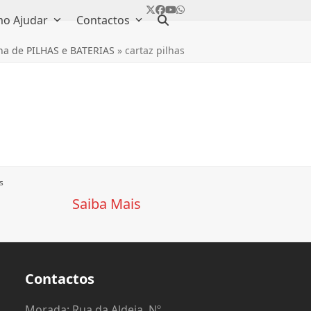
Twitter
Facebook
YouTube
Whatsapp
o Ajudar
Contactos
ha de PILHAS e BATERIAS
»
cartaz pilhas
s
Saiba Mais
Contactos
o
Morada: Rua da Aldeia, Nº