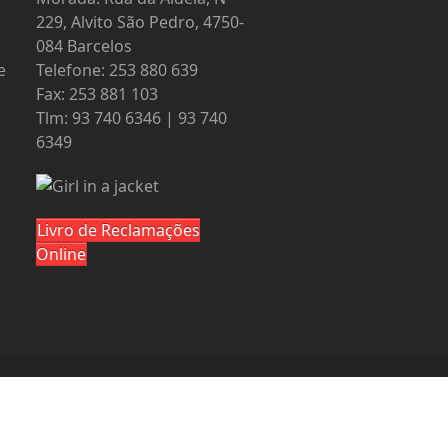
229, Alvito São Pedro, 4750-
084 Barcelos
e
Telefone: 253 880 639
Fax: 253 881 103
Tlm: 93 740 6346 | 93 740
6349
Livro de Reclamações
Online