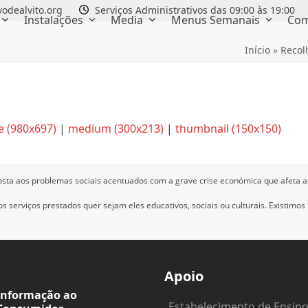
odealvito.org
Serviços Administrativos das 09:00 às 19:00
Instalações
Media
Menus Semanais
Com
Início
»
Recol
e (980x697)
|
medium (300x213)
|
thumbnail (150x150)
osta aos problemas sociais acentuados com a grave crise económica que afeta a
 serviços prestados quer sejam eles educativos, sociais ou culturais.
Existimos
Apoio
Informação ao
Estabelecimento de Ensin