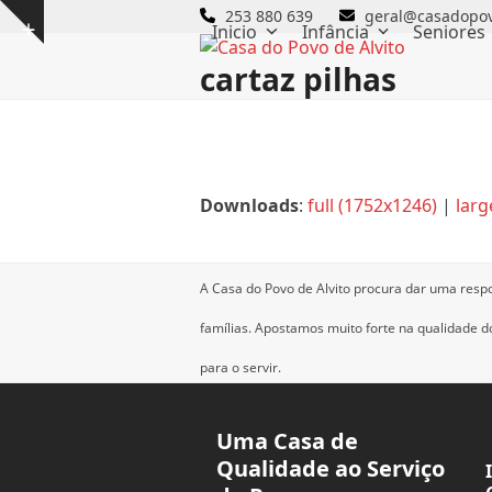
Skip
253 880 639
geral@casadopov
Inicio
Infância
Seniores
Show
to
notice
content
cartaz pilhas
Downloads
:
full (1752x1246)
|
larg
A Casa do Povo de Alvito procura dar uma resp
famílias.
Apostamos muito forte na qualidade dos
para o servir.
Uma Casa de
Qualidade ao Serviço