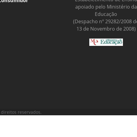
Consumidor
apoiado pelo Ministério da
Educação
(Despacho nº 29282/2008 d
13 de Novembro de 2008)
direitos reservados.