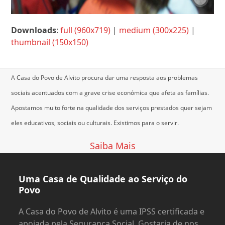
Downloads
:
full (960x719)
|
medium (300x225)
|
thumbnail (150x150)
A Casa do Povo de Alvito procura dar uma resposta aos problemas
sociais acentuados com a grave crise económica que afeta as famílias.
Apostamos muito forte na qualidade dos serviços prestados quer sejam
eles educativos, sociais ou culturais.
Existimos para o servir.
Saiba Mais
Uma Casa de Qualidade ao Serviço do
Povo
A Casa do Povo de Alvito é uma IPSS certificada e
apoiada pela Segurança Social. Gostaria de nos