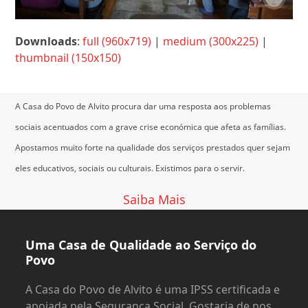
Downloads
:
full (960x719)
|
medium (300x225)
|
thumbnail (150x150)
A Casa do Povo de Alvito procura dar uma resposta aos problemas
sociais acentuados com a grave crise económica que afeta as famílias.
Apostamos muito forte na qualidade dos serviços prestados quer sejam
eles educativos, sociais ou culturais.
Existimos para o servir.
Saiba Mais
Uma Casa de Qualidade ao Serviço do
Povo
A Casa do Povo de Alvito é uma IPSS certificada e
apoiada pela Segurança Social. Gostaria de nos