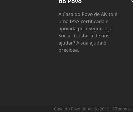
do Povo
A Casa do Povo de Alvito é
uma IPSS certificada e
apoiada pela Segurança
Social. Gostaria de nos
ajudar? A sua ajuda é
preciosa.
Casa do Povo de Alvito 2019. ©Todos os 