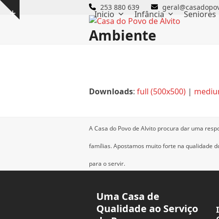
Skip
253 880 639
geral@casadopov
Inicio
Infância
Seniores
Show
to
notice
content
Ambiente
Downloads
:
full (500x500)
|
mediu
A Casa do Povo de Alvito procura dar uma resp
famílias.
Apostamos muito forte na qualidade dos
para o servir.
Uma Casa de
Qualidade ao Serviço