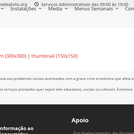
odealvito.org
Serviços Administrativos das 09:00 às 19:00
Instalações
Media
Menus Semanais
Com
m (300x300)
|
thumbnail (150x150)
osta aos problemas sociais acentuados com a grave crise económica que afeta a
 serviços prestados quer sejam eles educativos, sociais ou culturais.
Existimos
Apoio
Informação ao
Estabelecimento de Ensin