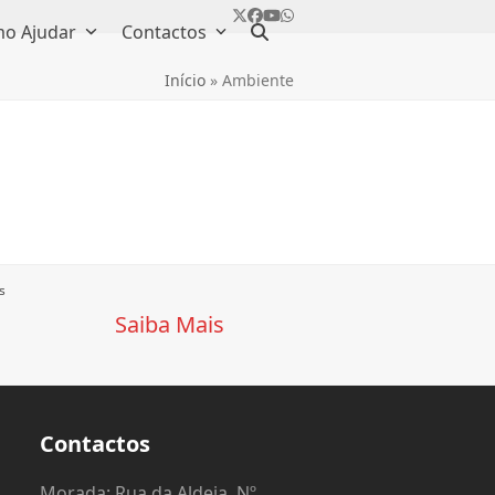
Twitter
Facebook
YouTube
Whatsapp
o Ajudar
Contactos
Início
»
Ambiente
s
Saiba Mais
Contactos
o
Morada: Rua da Aldeia, Nº