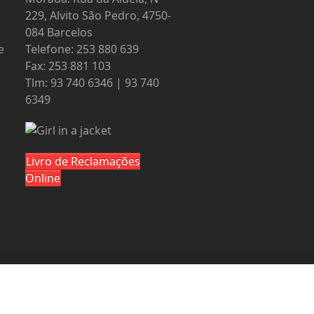
229, Alvito São Pedro, 4750-
084 Barcelos
e
Telefone: 253 880 639
Fax: 253 881 103
Tlm: 93 740 6346 | 93 740
6349
Livro de Reclamações
Online