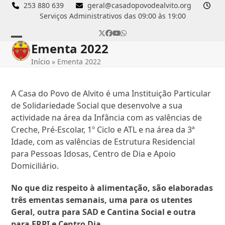
Skip
253 880 639
geral@casadopovodealvito.org
Serviços Administrativos das 09:00 às 19:00
to
content
Twitter
Facebook
YouTube
Whatsapp
Ementa 2022
Open
Close
Início
»
Ementa 2022
mobile
mobile
menu
menu
A Casa do Povo de Alvito é uma Instituição Particular
de Solidariedade Social que desenvolve a sua
actividade na área da Infância com as valências de
Creche, Pré-Escolar, 1º Ciclo e ATL e na área da 3ª
Idade, com as valências de Estrutura Residencial
para Pessoas Idosas, Centro de Dia e Apoio
Domiciliário.
No que diz respeito à alimentação, são elaboradas
três ementas semanais, uma para os utentes
Geral, outra para SAD e Cantina Social e outra
para ERPI e Centro Dia.