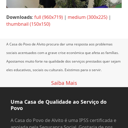
Downloads
:
full (960x719)
|
medium (300x225)
|
thumbnail (150x150)
A Casa do Povo de Alvito procura dar uma resposta aos problemas
sociais acentuados com a grave crise económica que afeta as famílias.
Apostamos muito forte na qualidade dos serviços prestados quer sejam
eles educativos, sociais ou culturais.
Existimos para o servir.
Saiba Mais
Uma Casa de Qualidade ao Serviço do
Povo
A Casa do Povo de Alvito é uma IPSS certificada e
apoiada pela Segurança Social. Gostaria de nos