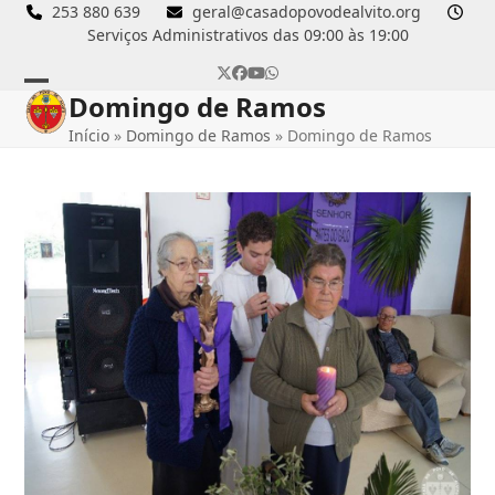
Skip
253 880 639
geral@casadopovodealvito.org
Serviços Administrativos das 09:00 às 19:00
to
content
Twitter
Facebook
YouTube
Whatsapp
Domingo de Ramos
Open
Close
Início
»
Domingo de Ramos
»
Domingo de Ramos
mobile
mobile
menu
menu