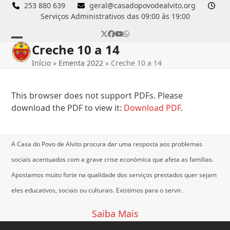
Skip
253 880 639
geral@casadopovodealvito.org
Serviços Administrativos das 09:00 às 19:00
to
content
Twitter
Facebook
YouTube
Whatsapp
Creche 10 a 14
Open
Close
Início
»
Ementa 2022
»
Creche 10 a 14
mobile
mobile
menu
menu
This browser does not support PDFs. Please
download the PDF to view it:
Download PDF
.
A Casa do Povo de Alvito procura dar uma resposta aos problemas
sociais acentuados com a grave crise económica que afeta as famílias.
Apostamos muito forte na qualidade dos serviços prestados quer sejam
eles educativos, sociais ou culturais.
Existimos para o servir.
Saiba Mais