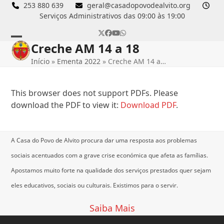
Skip
253 880 639
geral@casadopovodealvito.org
Serviços Administrativos das 09:00 às 19:00
to
content
Twitter
Facebook
YouTube
Whatsapp
Creche AM 14 a 18
Open
Close
Início
»
Ementa 2022
»
Creche AM 14 a…
mobile
mobile
menu
menu
This browser does not support PDFs. Please
download the PDF to view it:
Download PDF
.
A Casa do Povo de Alvito procura dar uma resposta aos problemas
sociais acentuados com a grave crise económica que afeta as famílias.
Apostamos muito forte na qualidade dos serviços prestados quer sejam
eles educativos, sociais ou culturais.
Existimos para o servir.
Saiba Mais