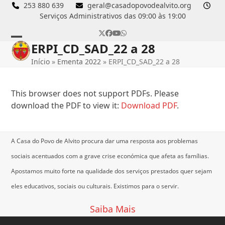
Skip
253 880 639
geral@casadopovodealvito.org
Serviços Administrativos das 09:00 às 19:00
to
content
Twitter
Facebook
YouTube
Whatsapp
ERPI_CD_SAD_22 a 28
Open
Close
Início
»
Ementa 2022
»
ERPI_CD_SAD_22 a 28
mobile
mobile
menu
menu
This browser does not support PDFs. Please
download the PDF to view it:
Download PDF
.
A Casa do Povo de Alvito procura dar uma resposta aos problemas
sociais acentuados com a grave crise económica que afeta as famílias.
Apostamos muito forte na qualidade dos serviços prestados quer sejam
eles educativos, sociais ou culturais.
Existimos para o servir.
Saiba Mais