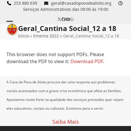
Skip
253 880 639
geral@casadopovodealvito.org
Serviços Administrativos das 09:00 às 19:00
to
content
Twitter
Facebook
YouTube
Whatsapp
Geral_Cantina Social_12 a 18
Open
Close
Início
»
Ementa 2022
»
Geral_Cantina Social_12 a 18
mobile
mobile
menu
menu
This browser does not support PDFs. Please
download the PDF to view it:
Download PDF
.
A Casa do Povo de Alvito procura dar uma resposta aos problemas
sociais acentuados com a grave crise económica que afeta as famílias.
Apostamos muito forte na qualidade dos serviços prestados quer sejam
eles educativos, sociais ou culturais.
Existimos para o servir.
Saiba Mais