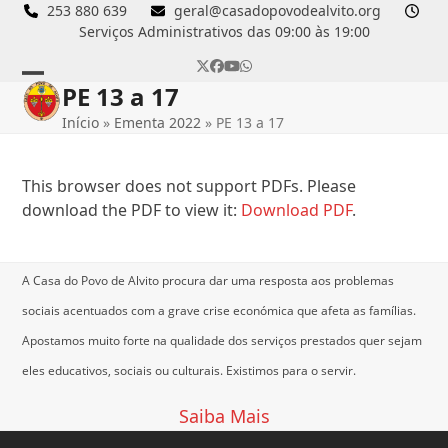
Skip
253 880 639
geral@casadopovodealvito.org
Serviços Administrativos das 09:00 às 19:00
to
content
Twitter
Facebook
YouTube
Whatsapp
PE 13 a 17
Open
Close
Início
»
Ementa 2022
»
PE 13 a 17
mobile
mobile
menu
menu
This browser does not support PDFs. Please
download the PDF to view it:
Download PDF
.
A Casa do Povo de Alvito procura dar uma resposta aos problemas
sociais acentuados com a grave crise económica que afeta as famílias.
Apostamos muito forte na qualidade dos serviços prestados quer sejam
eles educativos, sociais ou culturais.
Existimos para o servir.
Saiba Mais