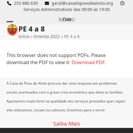
Skip
253 880 639
geral@casadopovodealvito.org
Serviços Administrativos das 09:00 às 19:00
to
content
Twitter
Facebook
YouTube
Whatsapp
PE 4 a 8
Open
Close
Início
»
Ementa 2022
»
PE 4 a 8
mobile
mobile
menu
menu
This browser does not support PDFs. Please
download the PDF to view it:
Download PDF
.
A Casa do Povo de Alvito procura dar uma resposta aos problemas
sociais acentuados com a grave crise económica que afeta as famílias.
Apostamos muito forte na qualidade dos serviços prestados quer sejam
eles educativos, sociais ou culturais.
Existimos para o servir.
Saiba Mais