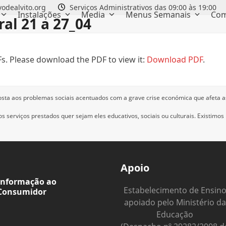
odealvito.org
Serviços Administrativos das 09:00 às 19:00
Instalações
Media
Menus Semanais
Com
al 21 a 27_04
s. Please download the PDF to view it:
Download PDF
.
osta aos problemas sociais acentuados com a grave crise económica que afeta a
 serviços prestados quer sejam eles educativos, sociais ou culturais.
Existimos
Apoio
Informação ao
Estabelecimento de Ensin
Consumidor
apoiado pelo Ministério da
Educação