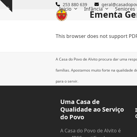
Skip
253 880 639
geral@casadopov
Inicio
Infância
Seniores
Show
to
Ementa Ger
notice
content
This browser does not support PDF
A Casa do Povo de Alvito procura dar uma resp
famílias.
Apostamos muito forte na qualidade dos
para o servir.
Uma Casa de
Qualidade ao Serviço
do Povo
A Casa do Povo de Alvito é