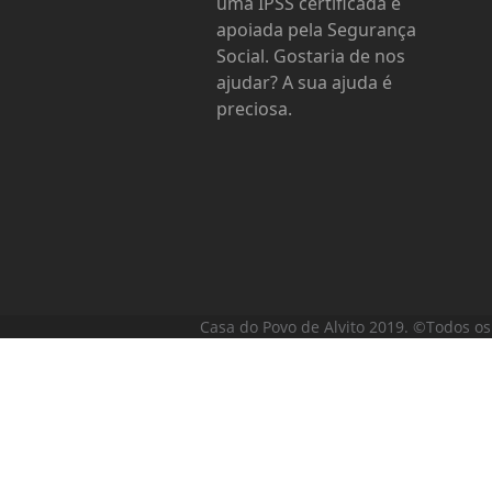
uma IPSS certificada e
apoiada pela Segurança
Social. Gostaria de nos
ajudar? A sua ajuda é
preciosa.
Casa do Povo de Alvito 2019. ©Todos os 