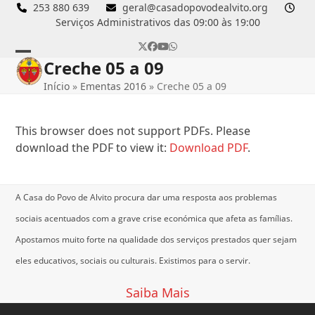
Skip
253 880 639
geral@casadopovodealvito.org
Serviços Administrativos das 09:00 às 19:00
to
content
Twitter
Facebook
YouTube
Whatsapp
Creche 05 a 09
Open
Close
Início
»
Ementas 2016
»
Creche 05 a 09
mobile
mobile
menu
menu
This browser does not support PDFs. Please
download the PDF to view it:
Download PDF
.
A Casa do Povo de Alvito procura dar uma resposta aos problemas
sociais acentuados com a grave crise económica que afeta as famílias.
Apostamos muito forte na qualidade dos serviços prestados quer sejam
eles educativos, sociais ou culturais.
Existimos para o servir.
Saiba Mais