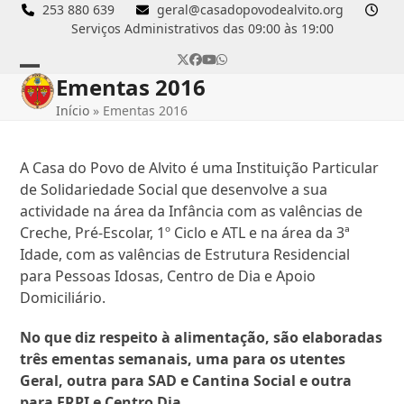
Skip
253 880 639
geral@casadopovodealvito.org
Serviços Administrativos das 09:00 às 19:00
to
content
Twitter
Facebook
YouTube
Whatsapp
Ementas 2016
Open
Close
Início
»
Ementas 2016
mobile
mobile
menu
menu
A Casa do Povo de Alvito é uma Instituição Particular
de Solidariedade Social que desenvolve a sua
actividade na área da Infância com as valências de
Creche, Pré-Escolar, 1º Ciclo e ATL e na área da 3ª
Idade, com as valências de Estrutura Residencial
para Pessoas Idosas, Centro de Dia e Apoio
Domiciliário.
No que diz respeito à alimentação, são elaboradas
três ementas semanais, uma para os utentes
Geral, outra para SAD e Cantina Social e outra
para ERPI e Centro Dia.