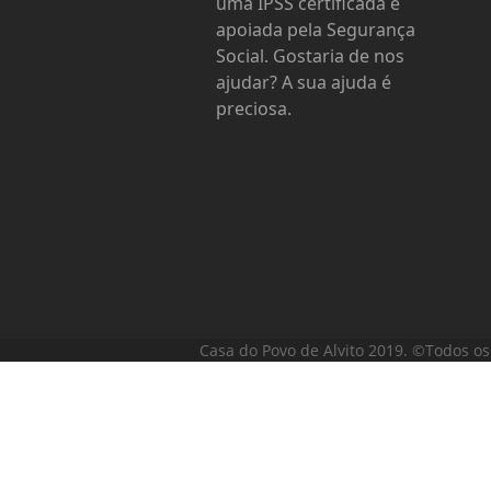
uma IPSS certificada e
apoiada pela Segurança
Social. Gostaria de nos
ajudar? A sua ajuda é
preciosa.
Casa do Povo de Alvito 2019. ©Todos os 