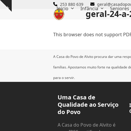
Skip
253 880 639
geral@casadopov
Inicio
Infância
Seniores
Show
to
geral-24-a-
notice
content
This browser does not support PDF
A Casa do Povo de Alvito procura dar uma resp
famílias.
Apostamos muito forte na qualidade dos
para o servir.
Uma Casa de
Qualidade ao Serviço
do Povo
A Casa do Povo de Alvito é