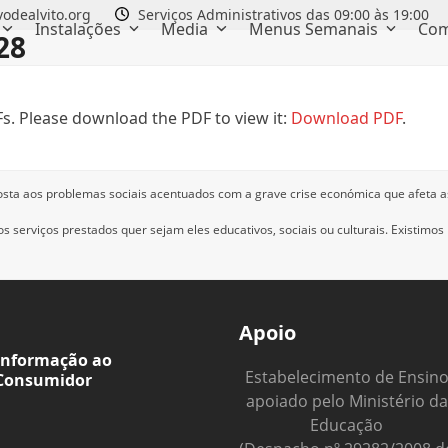
odealvito.org
Serviços Administrativos das 09:00 às 19:00
Instalações
Media
Menus Semanais
Com
28
s. Please download the PDF to view it:
Download PDF
.
osta aos problemas sociais acentuados com a grave crise económica que afeta a
 serviços prestados quer sejam eles educativos, sociais ou culturais.
Existimos
Apoio
Informação ao
Estabelecimento de Ensin
Consumidor
apoiado pelo Ministério da
Educação