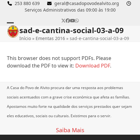
Skip
253 880 639
geral@casadopovodealvito.org
Serviços Administrativos das 09:00 às 19:00
to
content
Twitter
Facebook
YouTube
Whatsapp
sad-e-cantina-social-03-a-09
Open
Close
Início
»
Ementas 2016
»
sad-e-cantina-social-03-a-09
mobile
mobile
menu
menu
This browser does not support PDFs. Please
download the PDF to view it:
Download PDF
.
A Casa do Povo de Alvito procura dar uma resposta aos problemas
sociais acentuados com a grave crise económica que afeta as famílias.
Apostamos muito forte na qualidade dos serviços prestados quer sejam
eles educativos, sociais ou culturais.
Existimos para o servir.
Saiba Mais